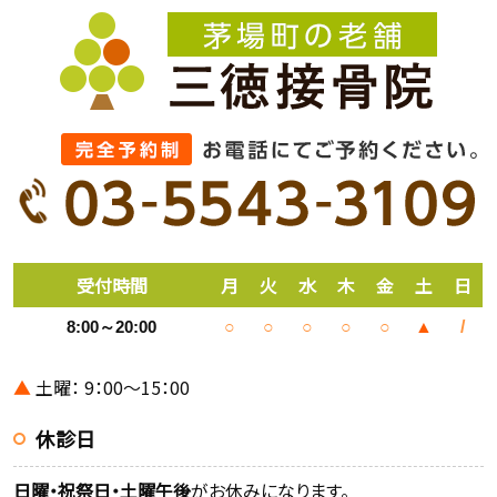
受付時間
月
火
水
木
金
土
日
8:00～20:00
○
○
○
○
○
▲
/
▲
土曜： 9：00～15：00
休診日
日曜・祝祭日・土曜午後
がお休みになります。