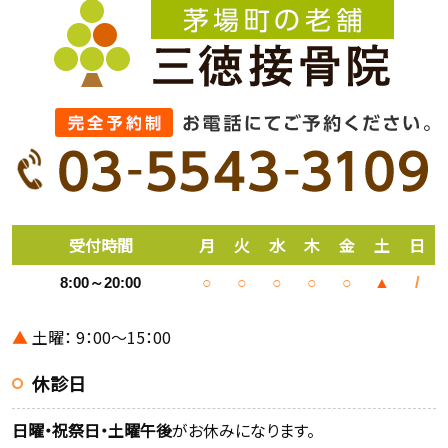
受付時間
月
火
水
木
金
土
日
8:00～20:00
○
○
○
○
○
▲
/
▲
土曜： 9：00～15：00
休診日
日曜・祝祭日・土曜午後
がお休みになります。