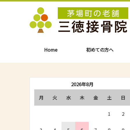
Home
初めての方へ
2026年8月
月
火
水
木
金
土
日
1
2