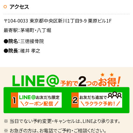
アクセス
〒104-0033 東京都中央区新川1丁目9-9 栗原ビル1F
最寄駅：茅場町・八丁堀
●
院名
：三徳接骨院
●
院長
：碓井 孝之
※ 当日でない予約変更・キャンセルは、LINEより承ります。
※ お急ぎの方は、お電話でご予約・ご相談ください。