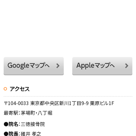
アクセス
〒104-0033 東京都中央区新川1丁目9-9 栗原ビル1F
最寄駅：茅場町・八丁堀
●
院名
：三徳接骨院
●
院長
：碓井 孝之