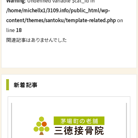
Warning
: Undefined variable $cat_id in
/home/michellx1/3109.info/public_html/wp-
content/themes/santoku/template-related.php
on
line
18
関連記事はありませんでした
新着記事