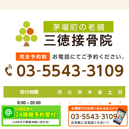
受付時間
月
火
水
木
金
土
日
8:00～20:00
○
○
○
○
○
▲
/
▲
土曜： 9：00～15：00