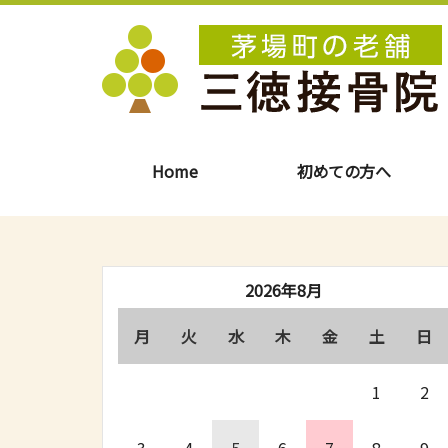
Home
初めての方へ
2026年8月
月
火
水
木
金
土
日
1
2