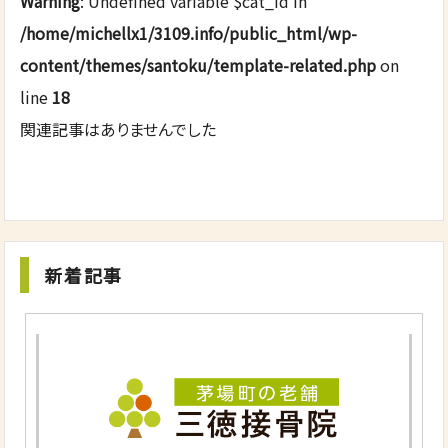
Warning
: Undefined variable $cat_id in
/home/michellx1/3109.info/public_html/wp-
content/themes/santoku/template-related.php
on
line
18
関連記事はありませんでした
新着記事