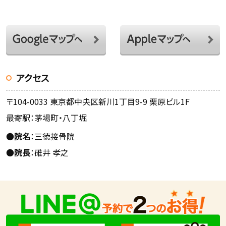
アクセス
〒104-0033 東京都中央区新川1丁目9-9 栗原ビル1F
最寄駅：茅場町・八丁堀
●
院名
：三徳接骨院
●
院長
：碓井 孝之