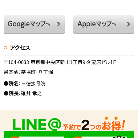
アクセス
〒104-0033 東京都中央区新川1丁目9-9 栗原ビル1F
最寄駅：茅場町・八丁堀
●
院名
：三徳接骨院
●
院長
：碓井 孝之