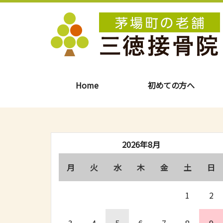
Home
初めての方へ
2026年8月
月
火
水
木
金
土
日
1
2