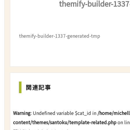
themify-builder-133
themify-builder-1337-generated-tmp
関連記事
Warning
: Undefined variable $cat_id in
/home/michell
content/themes/santoku/template-related.php
on li