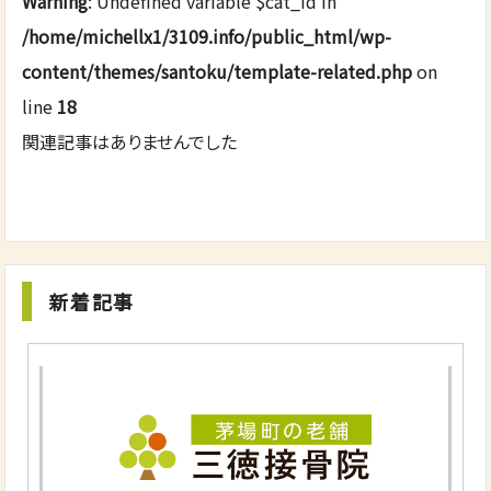
Warning
: Undefined variable $cat_id in
/home/michellx1/3109.info/public_html/wp-
content/themes/santoku/template-related.php
on
line
18
関連記事はありませんでした
新着記事