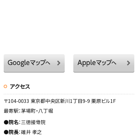
アクセス
〒104-0033 東京都中央区新川1丁目9-9 栗原ビル1F
最寄駅：茅場町・八丁堀
●
院名
：三徳接骨院
●
院長
：碓井 孝之