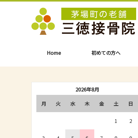
Home
初めての方へ
2026年8月
月
火
水
木
金
土
日
1
2