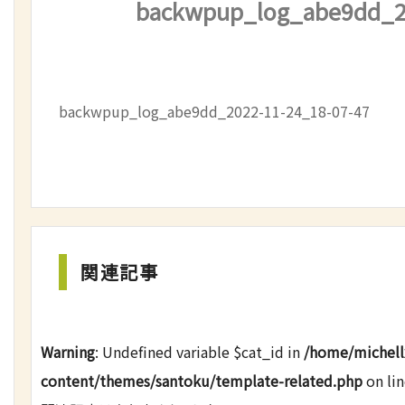
backwpup_log_abe9dd_20
backwpup_log_abe9dd_2022-11-24_18-07-47
関連記事
Warning
: Undefined variable $cat_id in
/home/michell
content/themes/santoku/template-related.php
on li