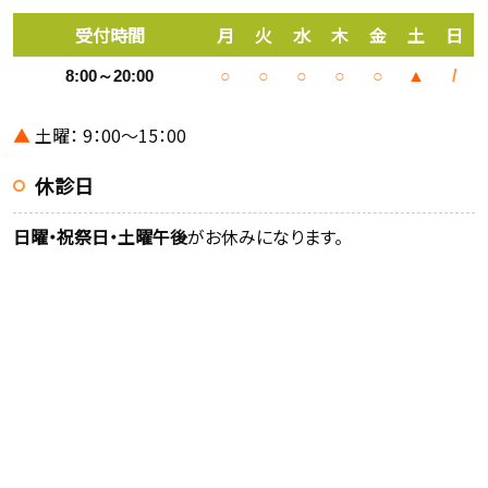
受付時間
月
火
水
木
金
土
日
8:00～20:00
○
○
○
○
○
▲
/
▲
土曜： 9：00～15：00
休診日
日曜・祝祭日・土曜午後
がお休みになります。