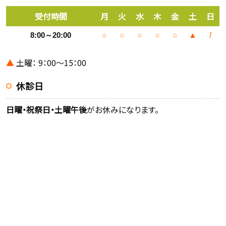
受付時間
月
火
水
木
金
土
日
8:00～20:00
○
○
○
○
○
▲
/
▲
土曜： 9：00～15：00
休診日
日曜・祝祭日・土曜午後
がお休みになります。