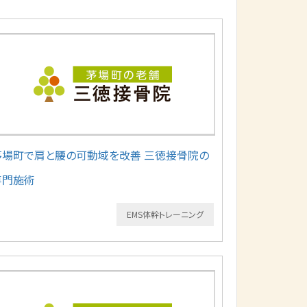
茅場町で肩と腰の可動域を改善 三徳接骨院の
専門施術
EMS体幹トレーニング