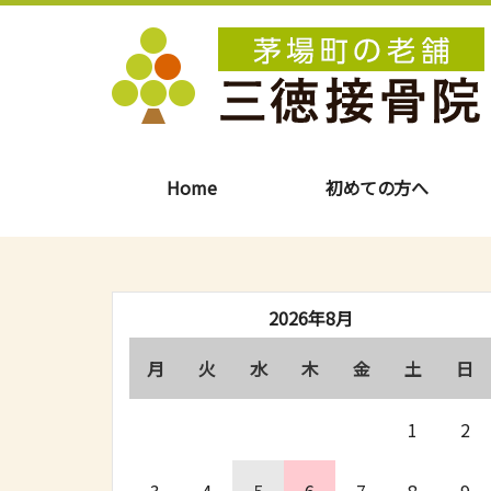
Home
初めての方へ
2026年8月
月
火
水
木
金
土
日
1
2