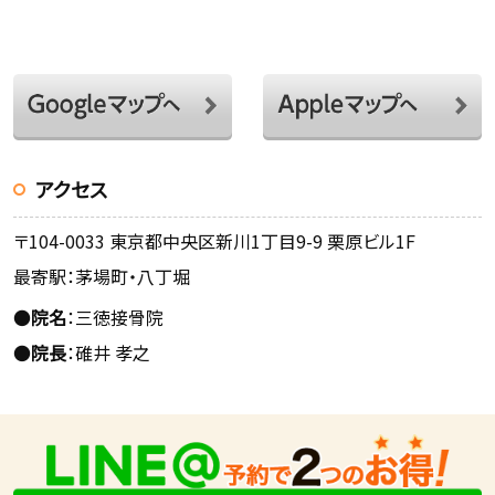
アクセス
〒104-0033 東京都中央区新川1丁目9-9 栗原ビル1F
最寄駅：茅場町・八丁堀
●
院名
：三徳接骨院
●
院長
：碓井 孝之