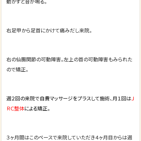
動かすと音が鳴る。
右足甲から足首にかけて痛みだし来院。
右の仙腸関節の可動障害。左上の首の可動障害もみられた
ので矯正。
週２回の来院で自費マッサージをプラスして施術、月１回は
Ｊ
ＲＣ整体
による矯正。
３ヶ月間はこのペースで来院していただき４ヶ月目からは週