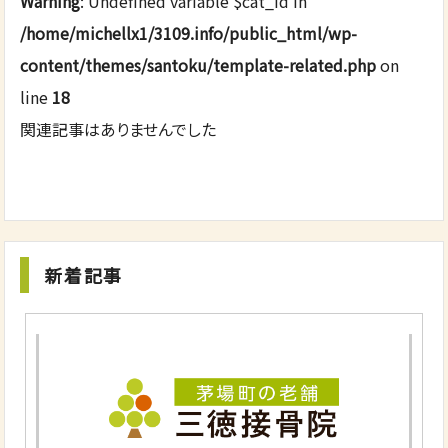
Warning
: Undefined variable $cat_id in
/home/michellx1/3109.info/public_html/wp-
content/themes/santoku/template-related.php
on
line
18
関連記事はありませんでした
新着記事