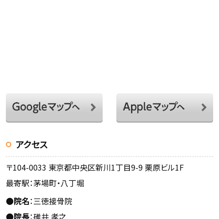
アクセス
〒104-0033 東京都中央区新川1丁目9-9 栗原ビル1F
最寄駅：茅場町・八丁堀
●
院名
：三徳接骨院
●
院長
：碓井 孝之