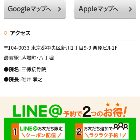
アクセス
〒104-0033 東京都中央区新川1丁目9-9 栗原ビル1F
最寄駅：茅場町・八丁堀
●
院名
：三徳接骨院
●
院長
：碓井 孝之