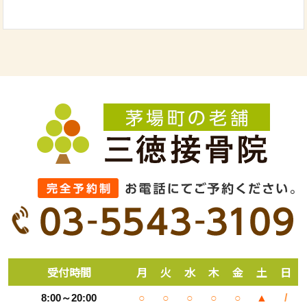
受付時間
月
火
水
木
金
土
日
8:00～20:00
○
○
○
○
○
▲
/